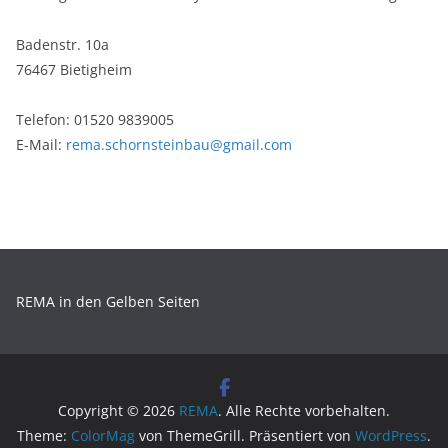
Badenstr. 10a
76467 Bietigheim
Telefon: 01520 9839005
E-Mail:
rema.schornsteinbau@gmail.com
REMA in den Gelben Seiten
Copyright © 2026
REMA
. Alle Rechte vorbehalten.
Theme:
ColorMag
von ThemeGrill. Präsentiert von
WordPress
.