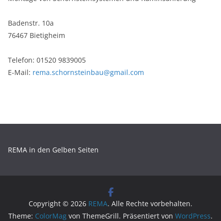
Badenstr. 10a
76467 Bietigheim
Telefon: 01520 9839005
E-Mail:
rema.schornsteinbau@gmail.com
REMA in den Gelben Seiten
Copyright © 2026
REMA
. Alle Rechte vorbehalten.
Theme:
ColorMag
von ThemeGrill. Präsentiert von
WordPress
.